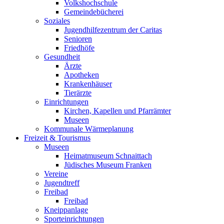
Volkshochschule
Gemeindebücherei
Soziales
Jugendhilfezentrum der Caritas
Senioren
Friedhöfe
Gesundheit
Ärzte
Apotheken
Krankenhäuser
Tierärzte
Einrichtungen
Kirchen, Kapellen und Pfarrämter
Museen
Kommunale Wärmeplanung
Freizeit & Tourismus
Museen
Heimatmuseum Schnaittach
Jüdisches Museum Franken
Vereine
Jugendtreff
Freibad
Freibad
Kneippanlage
Sporteinrichtungen