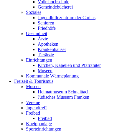
Volkshochschule
Gemeindebücherei
Soziales
Jugendhilfezentrum der Caritas
Senioren
Friedhöfe
Gesundheit
Ärzte
Apotheken
Krankenhäuser
Tierärzte
Einrichtungen
Kirchen, Kapellen und Pfarrämter
Museen
Kommunale Wärmeplanung
Freizeit & Tourismus
Museen
Heimatmuseum Schnaittach
Jüdisches Museum Franken
Vereine
Jugendtreff
Freibad
Freibad
Kneippanlage
Sporteinrichtungen