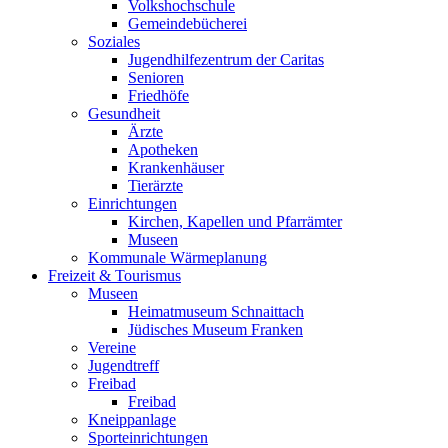
Volkshochschule
Gemeindebücherei
Soziales
Jugendhilfezentrum der Caritas
Senioren
Friedhöfe
Gesundheit
Ärzte
Apotheken
Krankenhäuser
Tierärzte
Einrichtungen
Kirchen, Kapellen und Pfarrämter
Museen
Kommunale Wärmeplanung
Freizeit & Tourismus
Museen
Heimatmuseum Schnaittach
Jüdisches Museum Franken
Vereine
Jugendtreff
Freibad
Freibad
Kneippanlage
Sporteinrichtungen