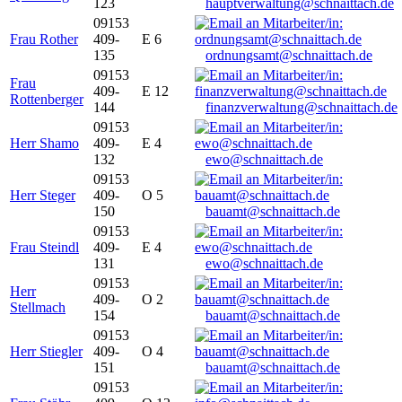
123
hauptverwaltung@schnaittach.de
09153
Frau Rother
409-
E 6
135
ordnungsamt@schnaittach.de
09153
Frau
409-
E 12
Rottenberger
144
finanzverwaltung@schnaittach.de
09153
Herr Shamo
409-
E 4
132
ewo@schnaittach.de
09153
Herr Steger
409-
O 5
150
bauamt@schnaittach.de
09153
Frau Steindl
409-
E 4
131
ewo@schnaittach.de
09153
Herr
409-
O 2
Stellmach
154
bauamt@schnaittach.de
09153
Herr Stiegler
409-
O 4
151
bauamt@schnaittach.de
09153