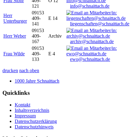
Frau Stöhr
409-
O 12
121
info@schnaittach.de
09153
Herr
409-
E 14
Unterburger
141
liegenschaften@schnaittach.de
09153
Herr Weber
409-
Archiv
167
archiv@schnaittach.de
09153
Frau Wilde
409-
E 4
133
ewo@schnaittach.de
drucken
nach oben
1000 Jahre Schnaittach
Quicklinks
Kontakt
Inhaltsverzeichnis
Impressum
Datenschutzerklärung
Datenschutzhinweis