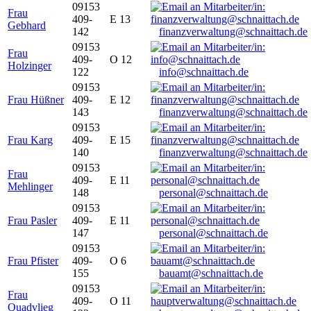
09153
Frau
409-
E 13
Gebhard
142
finanzverwaltung@schnaittach.de
09153
Frau
409-
O 12
Holzinger
122
info@schnaittach.de
09153
Frau Hüßner
409-
E 12
143
finanzverwaltung@schnaittach.de
09153
Frau Karg
409-
E 15
140
finanzverwaltung@schnaittach.de
09153
Frau
409-
E 11
Mehlinger
148
personal@schnaittach.de
09153
Frau Pasler
409-
E 11
147
personal@schnaittach.de
09153
Frau Pfister
409-
O 6
155
bauamt@schnaittach.de
09153
Frau
409-
O 11
Quadvlieg