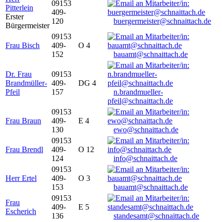
09153
Pitterlein
409-
Erster
120
buergermeister@schnaittach.de
Bürgermeister
09153
Frau Bisch
409-
O 4
152
bauamt@schnaittach.de
Dr. Frau
09153
Brandmüller-
409-
DG 4
Pfeil
157
n.brandmueller-
pfeil@schnaittach.de
09153
Frau Braun
409-
E 4
130
ewo@schnaittach.de
09153
Frau Brendl
409-
O 12
124
info@schnaittach.de
09153
Herr Ertel
409-
O 3
153
bauamt@schnaittach.de
09153
Frau
409-
E 5
Escherich
136
standesamt@schnaittach.de