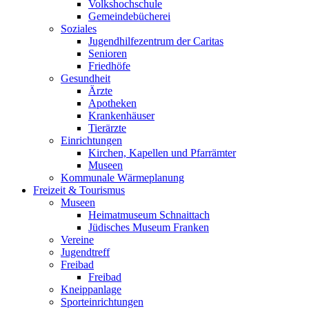
Volkshochschule
Gemeindebücherei
Soziales
Jugendhilfezentrum der Caritas
Senioren
Friedhöfe
Gesundheit
Ärzte
Apotheken
Krankenhäuser
Tierärzte
Einrichtungen
Kirchen, Kapellen und Pfarrämter
Museen
Kommunale Wärmeplanung
Freizeit & Tourismus
Museen
Heimatmuseum Schnaittach
Jüdisches Museum Franken
Vereine
Jugendtreff
Freibad
Freibad
Kneippanlage
Sporteinrichtungen